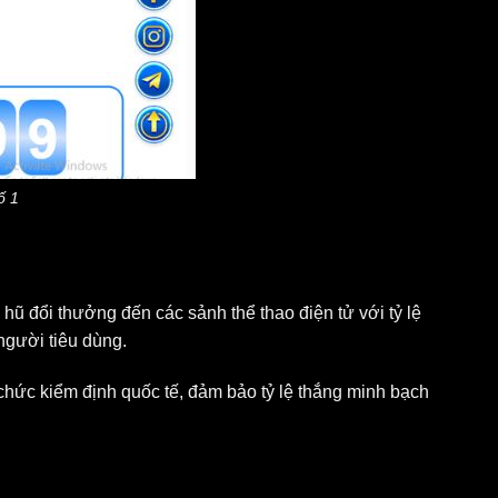
ố 1
hũ đổi thưởng đến các sảnh thể thao điện tử với tỷ lệ
người tiêu dùng.
 chức kiểm định quốc tế, đảm bảo tỷ lệ thắng minh bạch