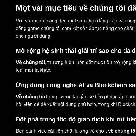
Một vài mục tiêu về chúng tôi đ
Với sứ mệnh mang đến một sân chơi đẳng cấp và công b
cổng game chúng tôi cam kết sẽ tiếp tục nâng cao chất 
cho người dùng.
Mở rộng hệ sinh thái giải trí sao cho đa
Về chúng tôi
, thương hiệu luôn đặt mục tiêu mở rộng 
loại mới lạ khác.
Ứng dụng công nghệ AI và Blockchain sa
Về chúng tôi
trong tương lai gần sẽ tiên phong áp dụng
hội viên để đề xuất nội dung phù hợp, trong khi Blockch
Đột phá trong tốc độ giao dịch khi rút tiề
Bên cạnh việc cải tiến chất lượng trò chơi,
về chúng tô