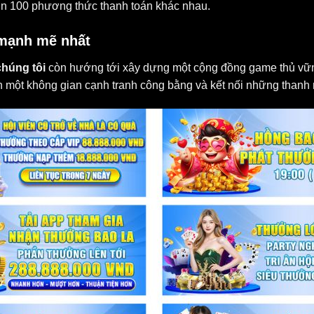
hơn 100 phương thức thanh toán khác nhau.
 mạnh mẽ nhất
chúng tôi
còn hướng tới xây dựng một cộng đồng game thủ vững 
n một không gian cạnh tranh công bằng và kết nối những thanh