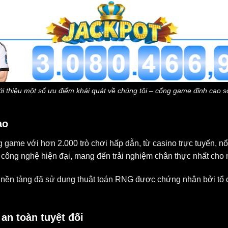
ới thiệu một số ưu điểm khái quát về chúng tôi – cổng game đỉnh cao s
ao
ame với hơn 2.000 trò chơi hấp dẫn, từ casino trực tuyến, nổ 
công nghệ hiện đại, mang đến trải nghiệm chân thực nhất cho 
tại nền tảng đã sử dụng thuật toán RNG được chứng nhận bởi tổ
an toàn tuyệt đối