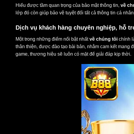
Hiểu được tầm quan trọng của bảo mật thông tin,
về chú
lớp đó còn giúp bảo vệ tuyệt đối tất cả thông tin cá n
Dịch vụ khách hàng chuyên nghiệp, hỗ trợ
Một trong những điểm nổi bật nhất
về chúng tôi
chính l
thân thiện, được đào tạo bài bản, nhằm cam kết mang đế
game, thương hiệu sẽ luôn có mặt để giải đáp kịp thời.