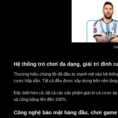
Gi
Hệ thống trò chơi đa dạng, giải trí đỉnh c
Thương hiệu chúng tôi đã đầu tư mạnh mẽ vào hệ thống g
cược hấp dẫn. Tất cả đều được xây dựng trên nền tảng 
Đặc biệt hơn cả, tất cả các sản phẩm giải trí cá cược 
và công bằng lên đến 100%.
Công nghệ bảo mật hàng đầu, chơi game 