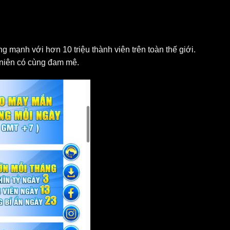
mạnh với hơn 10 triệu thành viên trên toàn thế giới.
 niên có cùng đam mê.