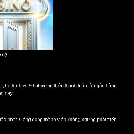
n hệ
 hoạt, hỗ trợ hơn 50 phương thức thanh toán từ ngân hàng
ện nay.
đảo nhất. Cộng đồng thành viên không ngừng phát triển