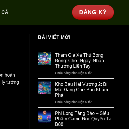
ĐĂNG KÝ
 CÁ
BÀI VIẾT MỚI
Tham Gia Xạ Thủ Bong
Bóng: Chơi Ngay, Nhận
Thưởng Liền Tay!
Chức năng bình luận bị tắt
ở
họn hoàn
Tham
i lý tưởng
Gia
Kho Báu Hải Vương 2: Bí
Xạ
Mật Đang Chờ Bạn Khám
Thủ
Phá!
Bong
Chức năng bình luận bị tắt
ở
Bóng:
Kho
Chơi
Báu
Ngay,
Phi Long Tàng Bảo – Siêu
Hải
Nhận
Phẩm Game Độc Quyền Tại
Vương
Thưởng
B88!
2:
Liền