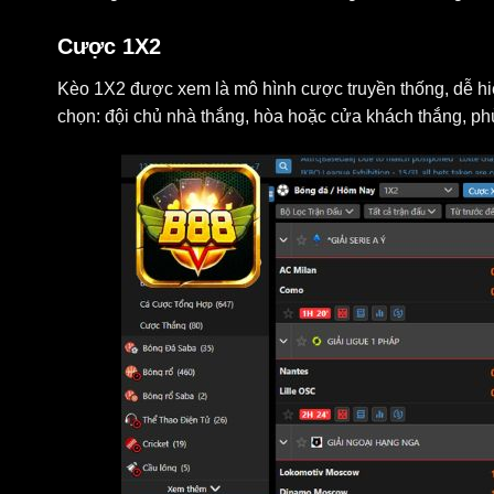
Cược 1X2
Kèo 1X2 được xem là mô hình cược truyền thống, dễ hi
chọn: đội chủ nhà thắng, hòa hoặc cửa khách thắng, p