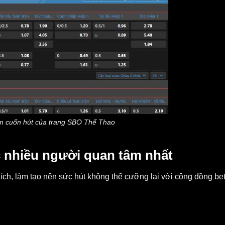
m cuốn hút của trang SBO Thể Thao
 nhiều người quan tâm nhất
h, làm tạo nên sức hút không thể cưỡng lại với cộng đồng bet