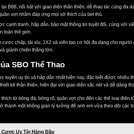
ại B88, nổi bật với giao diện thân thiện, dễ thao tác cùng đa d
 quần vợt nhằm đáp ứng mọi sở thích của bet thủ.
ợc cạnh tranh, hấp dẫn, bảo mật thông tin tuyệt đối, cùng với vi
n toàn thế giới.
 cược chấp, tài xỉu, 1X2 và xiên tạo cơ hội đa dạng cho người 
và giành chiến thắng lớn.
 của SBO Thể Thao
c tuyến uy tín và hấp dẫn nhất hiện nay, đặc biệt được nhiều t
iết kế thân thiện, hiện đại với giao diện sắc nét và dễ dàng th
thích từ bóng đá, bóng rổ, quần vợt cho đến các thể loại điện 
rở thành một không gian lý tưởng để anh em vừa theo dõi các tr
á Cược Uy Tín Hàng Đầu