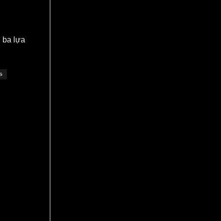
 ba lựa