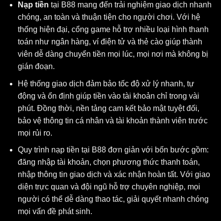
Nạp tiền
tại B88 mang đến trải nghiệm giao dịch nhanh
chóng, an toàn và thuận tiện cho người chơi. Với hệ
thống hiện đại, cổng game hỗ trợ nhiều loại hình thanh
toán như ngân hàng, ví điện tử và thẻ cào giúp thành
viên dễ dàng chuyển tiền mọi lúc, mọi nơi mà không bị
gián đoạn.
Hệ thống giao dịch đảm bảo tốc độ xử lý nhanh, tự
động và ổn định giúp tiền vào tài khoản chỉ trong vài
phút. Đồng thời, nền tảng cam kết bảo mật tuyệt đối,
bảo vệ thông tin cá nhân và tài khoản thành viên trước
mọi rủi ro.
Quy trình nạp tiền tại B88 đơn giản với bốn bước gồm:
đăng nhập tài khoản, chọn phương thức thanh toán,
nhập thông tin giao dịch và xác nhận hoàn tất. Với giao
diện trực quan và đội ngũ hỗ trợ chuyên nghiệp, mọi
người có thể dễ dàng thao tác, giải quyết nhanh chóng
mọi vấn đề phát sinh.