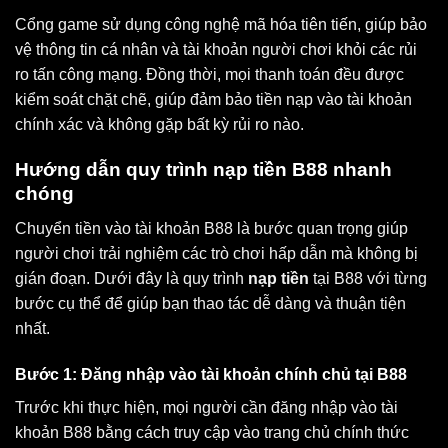
Cổng game sử dụng công nghệ mã hóa tiên tiến, giúp bảo
vệ thông tin cá nhân và tài khoản người chơi khỏi các rủi
ro tấn công mạng. Đồng thời, mọi thanh toán đều được
kiểm soát chặt chẽ, giúp đảm bảo tiền nạp vào tài khoản
chính xác và không gặp bất kỳ rủi ro nào.
Hướng dẫn quy trình nạp tiền B88 nhanh
chóng
Chuyển tiền vào tài khoản B88 là bước quan trọng giúp
người chơi trải nghiệm các trò chơi hấp dẫn mà không bị
gián đoạn. Dưới đây là quy trình
nạp tiền
tại B88 với từng
bước cụ thể để giúp bạn thao tác dễ dàng và thuận tiện
nhất.
Bước 1: Đăng nhập vào tài khoản chính chủ tại B88
Trước khi thực hiện, mọi người cần đăng nhập vào tài
khoản B88 bằng cách truy cập vào trang chủ chính thức