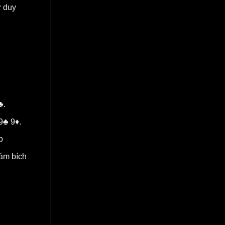
ư duy
♣.
9♣ 9♦.
p
tám bích