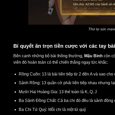
Thứ tự sức mạnh
Bí quyết ăn trọn tiền cược với các tay bài
Bên cạnh những bộ bài thông thường,
Mậu Binh
còn có
viên đó hoàn toàn có thể chiến thắng ngay tức khắc:
Rồng Cuốn: 13 lá bài liên tiếp từ 2 đến A và sao cho
Sảnh Rồng: 13 quân cờ phải liên tiếp nhau nhưng lạ
Mười Hai Hoàng Gia: 13 thẻ toàn là K, Q, J
Ba Sảnh Đồng Chất: Cả ba chi đó đều là sảnh đồng 
Ba Chi Tứ Quý: Mỗi chi là một tứ quý