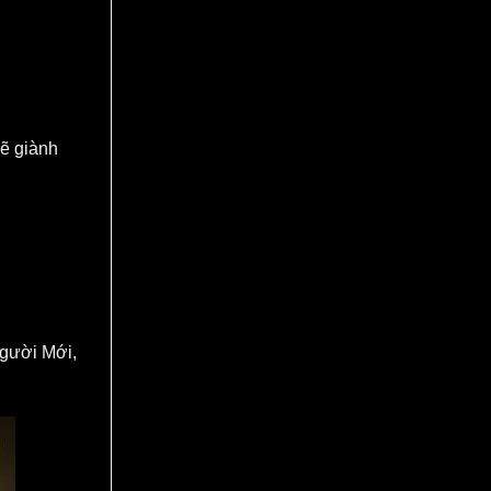
sẽ giành
Người Mới,