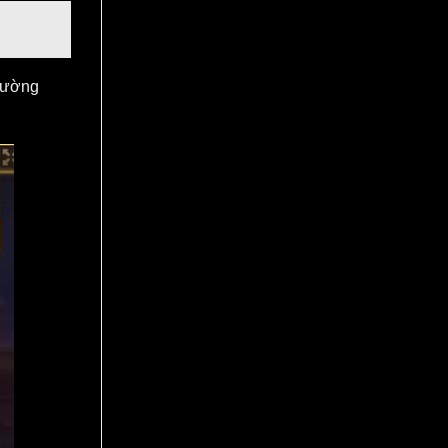
trường