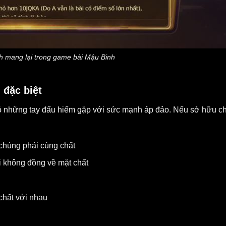
 mang lại trong game bài Mậu Binh
 đặc biệt
 những tay đấu hiếm gặp với sức mạnh áp đảo. Nếu sở hữu ch
 chúng phải cùng chất
i không đồng về mặt chất
chất với nhau