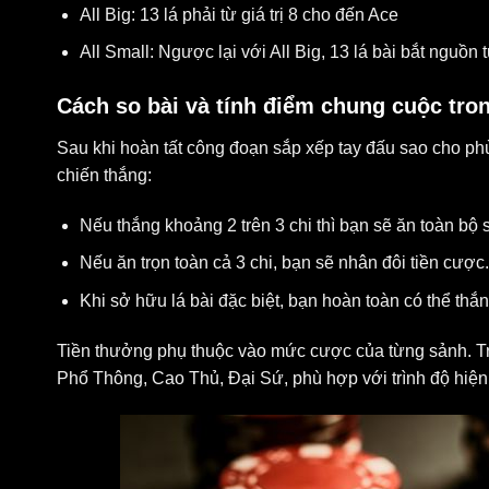
All Big: 13 lá phải từ giá trị 8 cho đến Ace
All Small: Ngược lại với All Big, 13 lá bài bắt nguồn
Cách so bài và tính điểm chung cuộc tro
Sau khi hoàn tất công đoạn sắp xếp tay đấu sao cho ph
chiến thắng:
Nếu thắng khoảng 2 trên 3 chi thì bạn sẽ ăn toàn bộ s
Nếu ăn trọn toàn cả 3 chi, bạn sẽ nhân đôi tiền cược.
Khi sở hữu lá bài đặc biệt, bạn hoàn toàn có thể th
Tiền thưởng phụ thuộc vào mức cược của từng sảnh. T
Phổ Thông, Cao Thủ, Đại Sứ, phù hợp với trình độ hiện