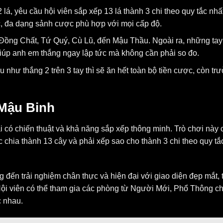
lá, yêu cầu hội viên sắp xếp 13 lá thành 3 chi theo quy tắc nhất
c, đa dạng sảnh cược phù hợp với mọi cấp độ.
Đồng Chất, Tứ Quý, Cù Lũ, đến Mậu Thầu. Ngoài ra, những tay 
p anh em thắng ngay lập tức mà không cần phải so đo.
u như thắng 2 trên 3 tay thì sẽ ăn hết toàn bộ tiền cược, còn t
 Mậu Binh
i có chiến thuật và khả năng sắp xếp thông minh. Trò chơi này
c chia thành 13 cây và phải xếp sao cho thành 3 chi theo quy tắ
 đến trải nghiệm chân thực và hiện đại với giao diện đẹp mắt, 
ội viên có thể tham gia các phòng từ Người Mới, Phổ Thông c
c nhau.