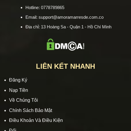
Hotline: 0778789865
Email:
support@amoramarresde.com.co
Địa chỉ:
13 Hoàng Sa - Quận 1 - Hồ Chí Minh
LIÊN KẾT NHANH
Đăng Ký
Nạp Tiền
Về Chúng Tôi
Chính Sách Bảo Mật
Điều Khoản Và Điều Kiện
Đối