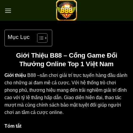
Bỏ
qua
nội
dung
Mục Lục
Giới Thiệu B88 – Cổng Game Đổi
Thưởng Online Top 1 Việt Nam
Giới thiệu
B88 –sân chơi giải trí trực tuyến hàng đầu dành
cho những ai đam mê cá cược. Với hệ thống trò chơi
phong phú, thương hiệu mang đến trải nghiệm giải trí đỉnh
cao với tỷ lệ thắng hấp dẫn. Giao diện hiện đại, thao tác
mượt mà cùng chính sách bảo mật tuyệt đối giúp người
chơi an tâm cá cược online.
Tóm tắt