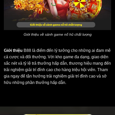
Giới thiệu về sảnh game nổ hũ chất lượng
Giới thiệu
B88 là điểm đến lý tưởng cho những ai đam mê
cá cược và đổi thưởng. Với kho game đa dạng, giao diện
sắc nét và tỷ lệ trả thưởng hấp dẫn, thương hiệu mang đến
trải nghiệm giải trí đỉnh cao cho hàng triệu hội viên. Tham
gia ngay để tận hưởng trải nghiệm giải trí đỉnh cao và sở
hữu những phần thưởng hấp dẫn.