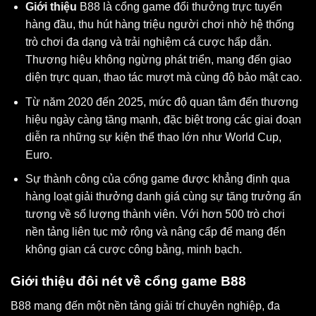
Giới thiệu
B88 là cổng game đổi thưởng trực tuyến
hàng đầu, thu hút hàng triệu người chơi nhờ hệ thống
trò chơi đa dạng và trải nghiệm cá cược hấp dẫn.
Thương hiệu không ngừng phát triển, mang đến giao
diện trực quan, thao tác mượt mà cùng độ bảo mật cao.
Từ năm 2020 đến 2025, mức độ quan tâm đến thương
hiệu ngày càng tăng mạnh, đặc biệt trong các giai đoạn
diễn ra những sự kiện thể thao lớn như World Cup,
Euro.
Sự thành công của cổng game được khẳng định qua
hàng loạt giải thưởng danh giá cùng sự tăng trưởng ấn
tượng về số lượng thành viên. Với hơn 500 trò chơi
nền tảng liên tục mở rộng và nâng cấp để mang đến
không gian cá cược công bằng, minh bạch.
Giới thiệu đôi nét về cổng game B88
B88 mang đến một nền tảng giải trí chuyên nghiệp, đa