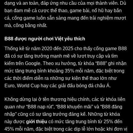
dạng và an toàn, đáp ứng nhu cầu của mọi thành viên. Dù
bạn đam mê cá cược thể thao, game bài, nổ hũ hay bắn
cá, cổng game luôn sẵn sàng mang đến trải nghiệm mượt
mà, công bằng nhất.
B88 được người chơi Việt yêu thích
Thống kê từ năm 2020 đến 2025 cho thấy cổng game B88
đã có sự tăng trưởng mạnh mẽ về lượt truy cập và tìm
kiếm trên Google. Theo xu hướng, từ khóa “B88” ghi nhận
mức tăng trung bình khoảng 35% mỗi năm, đặc biệt trong
các thời điểm diễn ra những sự kiện thể thao lớn như
Euro, World Cup hay các giải đấu bóng đá châu Á.
Không dừng lại ở tên thương hiệu chính, các từ khóa liên
quan như “B88 nạp rút”, “B88 khuyến mãi” và “B88 đăng
nhập” cũng có sự tăng trưởng đáng kể. Những từ khóa
này được
giới thiệu
có mức tăng trung bình từ 25% đến
45% mỗi năm, đặc biệt trong các dịp lễ lớn hoặc khi đơn vị